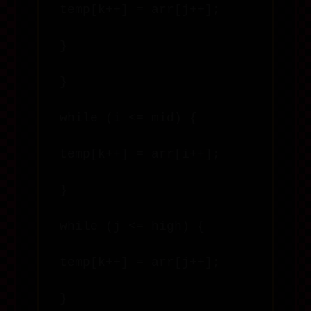
temp[k++] = arr[j++];
}
}
while (i <= mid) {
temp[k++] = arr[i++];
}
while (j <= high) {
temp[k++] = arr[j++];
}