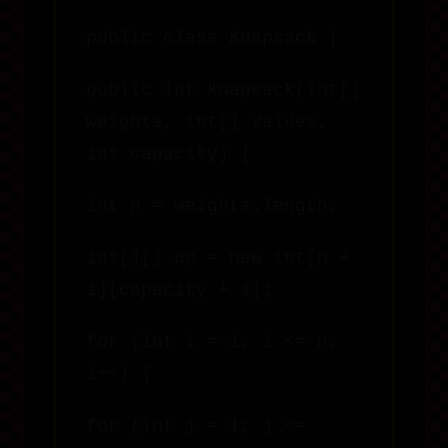
public class Knapsack {
public int knapsack(int[]
weights, int[] values,
int capacity) {
int n = weights.length;
int[][] dp = new int[n +
1][capacity + 1];
for (int i = 1; i <= n;
i++) {
for (int j = 1; j <=