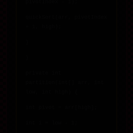
pivotIndex - 1);
quickSort(arr, pivotIndex
+ 1, high);
}
}
private int
partition(int[] arr, int
low, int high) {
int pivot = arr[high];
int i = low - 1;