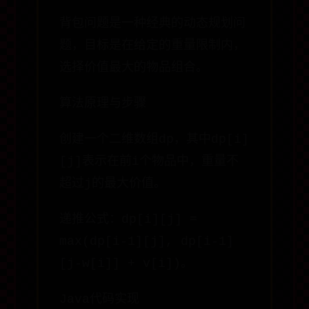
背包问题是一种经典的动态规划问
题，目标是在给定的重量限制内，
选择价值最大的物品组合。
算法原理与步骤
创建一个二维数组dp，其中dp[i]
[j]表示在前i个物品中，重量不
超过j的最大价值。
递推公式：dp[i][j] =
max(dp[i-1][j], dp[i-1]
[j-w[i]] + v[i])。
Java代码实现