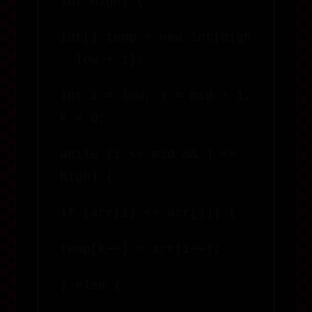
int high) {
int[] temp = new int[high
- low + 1];
int i = low, j = mid + 1,
k = 0;
while (i <= mid && j <=
high) {
if (arr[i] <= arr[j]) {
temp[k++] = arr[i++];
} else {