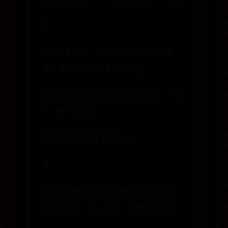
}
for (int i = arr.length -
1; i >= 0; i--) {
output[count[arr[i]] - 1]
= arr[i];
count[arr[i]]--;
}
System.arraycopy(output,
0, arr, 0, arr.length);