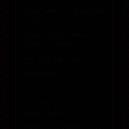
int[] count = new int[max
+ 1];
int[] output = new
int[arr.length];
for (int num : arr) {
count[num]++;
}
for (int i = 1; i <
count.length; i++) {
count[i] += count[i - 1];