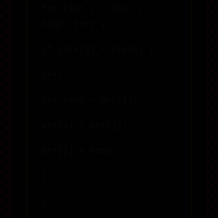
for (int j = low; j <
high; j++) {
if (arr[j] < pivot) {
i++;
int temp = arr[i];
arr[i] = arr[j];
arr[j] = temp;
}
}