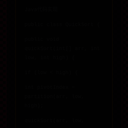
Java代码实现
public class QuickSort {
public void
quickSort(int[] arr, int
low, int high) {
if (low < high) {
int pivotIndex =
partition(arr, low,
high);
quickSort(arr, low,