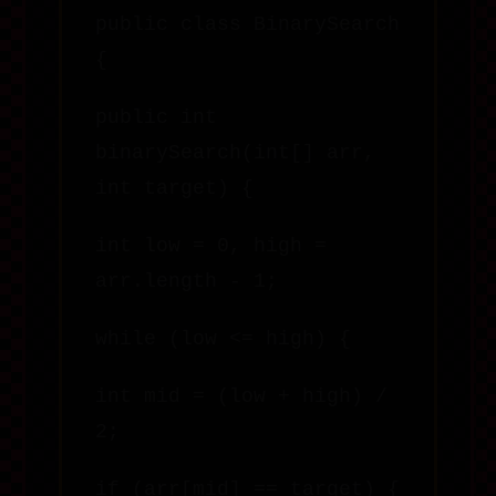
public class BinarySearch
{
public int
binarySearch(int[] arr,
int target) {
int low = 0, high =
arr.length - 1;
while (low <= high) {
int mid = (low + high) /
2;
if (arr[mid] == target) {