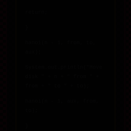
return;
}
hanoi(n - 1, from, to,
aux);
System.out.println("Move
disk " + n + " from " +
from + " to " + to);
hanoi(n - 1, aux, from,
to);
}