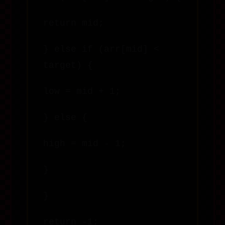
return mid;
} else if (arr[mid] <
target) {
low = mid + 1;
} else {
high = mid - 1;
}
}
return -1;