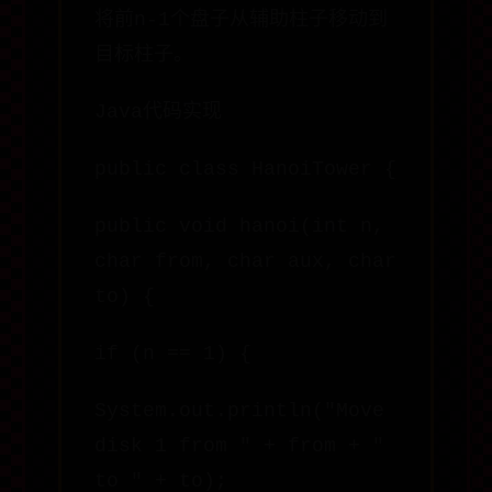
将前n-1个盘子从辅助柱子移动到
目标柱子。
Java代码实现
public class HanoiTower {
public void hanoi(int n,
char from, char aux, char
to) {
if (n == 1) {
System.out.println("Move
disk 1 from " + from + "
to " + to);