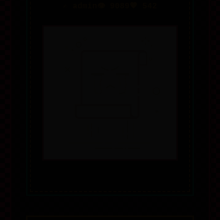
✍️ admin
👁️ 9089
💖 542