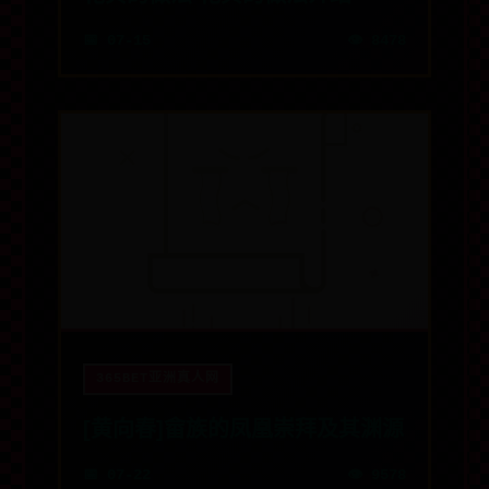
📅 07-15
👁️ 8478
365BET亚洲真人网
[黄向春]畲族的凤凰崇拜及其渊源
📅 07-22
👁️ 9578