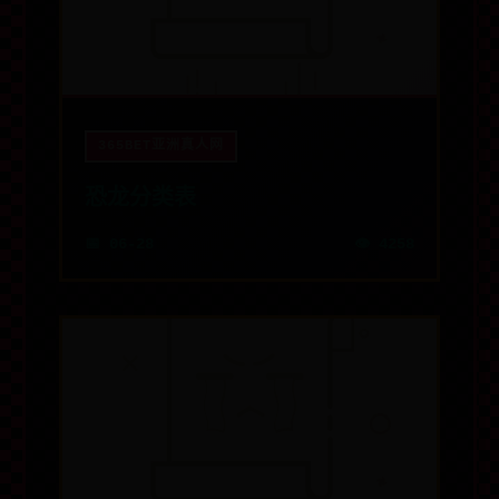
365BET亚洲真人网
恐龙分类表
📅 06-28
👁️ 4258