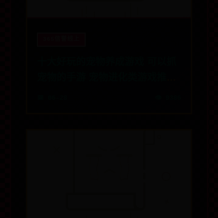
365信誉线上
十大好玩的宠物养成游戏 可以抓
宠物的手游 宠物进化类游戏推荐
→MAIGOO生活榜
📅 06-28
👁️ 9386