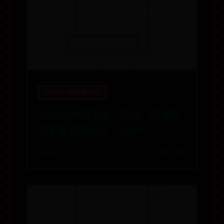
365BET亚洲真人网
2024年中国电信、移动、联通宽
带套餐资费比较（含IPTV）
📅 06-27
👁️ 7335