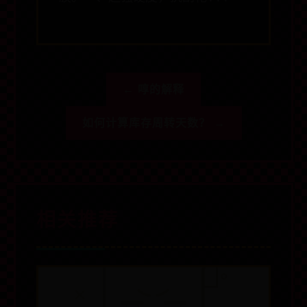
← 啍的解释
如何计算库存周转天数？ →
相关推荐