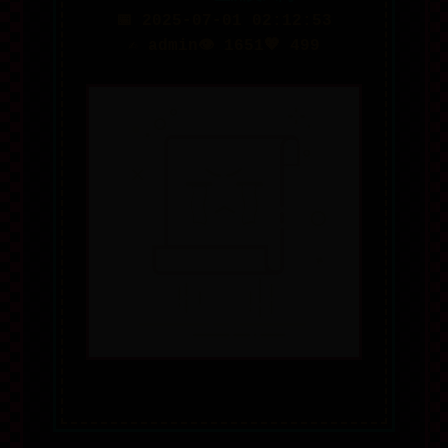
📅 2025-07-01 02:12:53
✍️ admin
👁️ 1651
💖 499