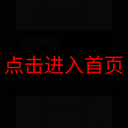
365BET亚洲真人网
球衣红黑榜：历届世界杯中最受
点击进入首页
欢迎和最不招人待见的球衣
📅 06-29
👁️ 9335