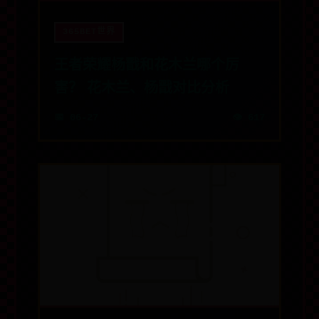
365BET世界
王者荣耀杨戬和花木兰哪个厉
害？ 花木兰、杨戬对比分析
📅 06-27
👁️ 617