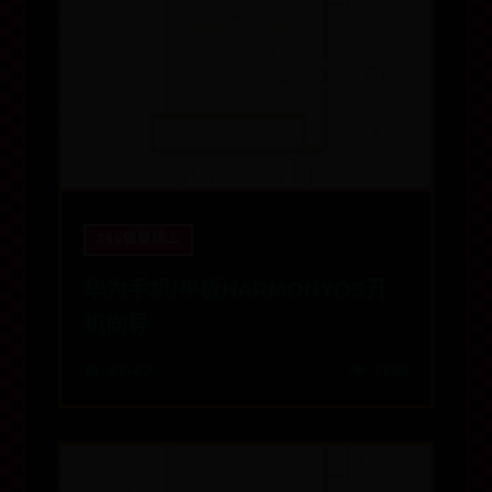
365信誉线上
华为手机/平板HARMONYOS开
机向导
📅 07-02
👁️ 7805