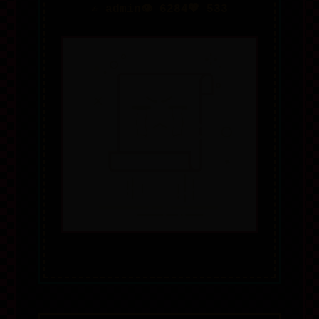
✍️ admin
👁️ 6284
💖 533