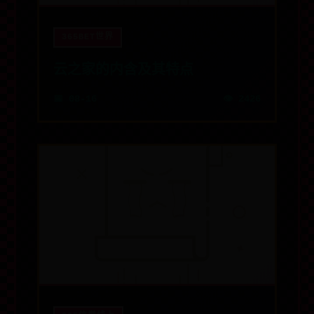
365BET世界
云之家的内含及其特点
📅 08-16
👁️ 2426