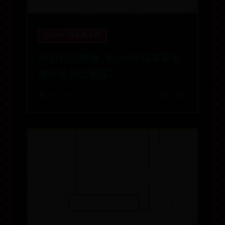
365BET亚洲真人网
吐血对比整理 ,长沙4种共享单车
哪个性价比最高？
📅 07-08
👁️ 4367