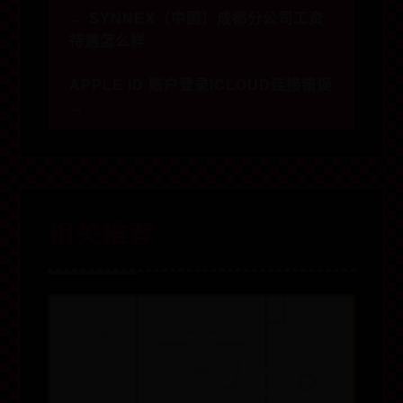
← SYNNEX（中国）成都分公司工资
待遇怎么样
APPLE ID 账户登录ICLOUD连接错误
→
相关推荐