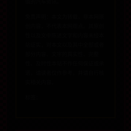
值的汽车资讯。
免责声明：本文为转载，非本网原
创内容，不代表本网观点。其原创
性以及文中陈述文字和内容未经本
站证实，对本文以及其中全部或者
部分内容、文字的真实性、完整
性、及时性本站不作任何保证或承
诺，请读者仅作参考，并请自行核
实相关内容。
标签：