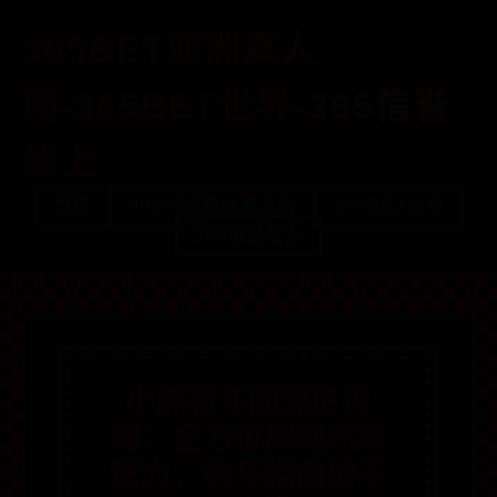
365BET亚洲真人
网-365BET世界-365信誉
线上
首页
365BET亚洲真人网
365BET世界
365信誉线上
小胖看车团深度评
测：全方位展现汽车
魅力，购车指南的不