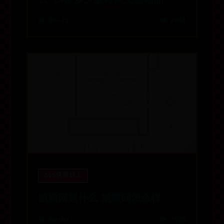
📅 08-21
👁️ 2841
365信誉线上
凯撒网是什么 凯撒网怎么样
📅 09-03
👁️ 7973