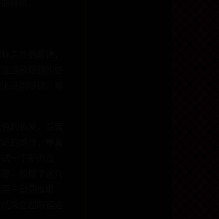
的萌妹纸。
配标志性的眼镜，
家佳这款眼镜的姑
戴上这副眼镜，嘟
黑色的长发，深蓝
软萌的感觉，童真
尝试一下新的造
态度。梳理了这几
需要一副圆框眼
，就来亿超眼镜选