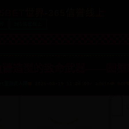
65BET世界-365信誉线上
世界
365信誉线上
拉蕾造型的致命武器——圆框
bet亚洲真人网
📅 2025-08-19 11:36:09
✍️ admin
👁️ 940
