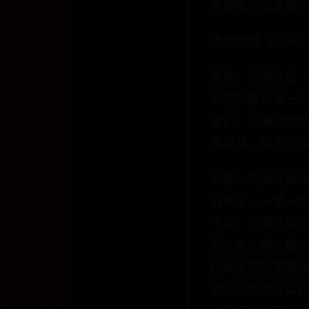
色镜框凸显皮肤
汤姆福特 TF540
再看，邓家佳在
和阿拉蕾只差一
娘们，小编为您
嘴卖萌，憨态可
就连一向高冷女
的裙子，一颦一
十足。习惯了精
型，卖个萌，撒
位女星阿拉蕾眼
镜！无论是什么