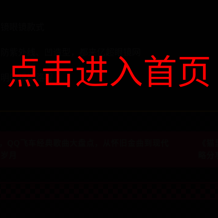
眼镜眼镜款式
、防紫外线、凹造型，都来亿超眼镜网
点击进入首页
志明的眼镜路程
曲，QQ飞车经典歌曲大盘点，从怀旧金曲到现代
《猫
戏岁月
略分