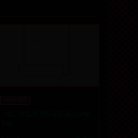
365BET世界
「叠」字笔顺详解,动画演示,字帖
下载
📅 07-14
👁️ 8613