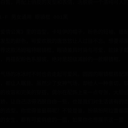
的白皙，再配上俏皮的发型和表情，活脱脱一个清纯可人
1-F 男女通用 眼镜框 001黑
《爱情公寓》里的造型，卡哇伊的帽子，粉色的短袖，搭
个发型的颜色，可爱欢脱的唐悠悠让人过目不忘。想要邓
推荐这款汤姆福特眼镜框，眼镜兼具时尚与可爱，软妹子
掬，再搭配粉色系服装，绝对是超级减龄的一款眼镜框。
神气场的冰冰时不时也会走起可爱风，圆圆的眼镜框搭配
笑，都让人瞩目。虽然少了女神气场，却给人一种亲切，
致的妆容和完美的穿搭，偶尔在配饰上来一点夸张，大胆
个娇，让自己活得洒脱自由一些，也是我们对生活该有的
镜的造型，你觉得谁最萌呢？不管是谁，扮萌扮阿拉蕾都
样的女生，都有可爱俏皮的一面，如果你也想展示这一面