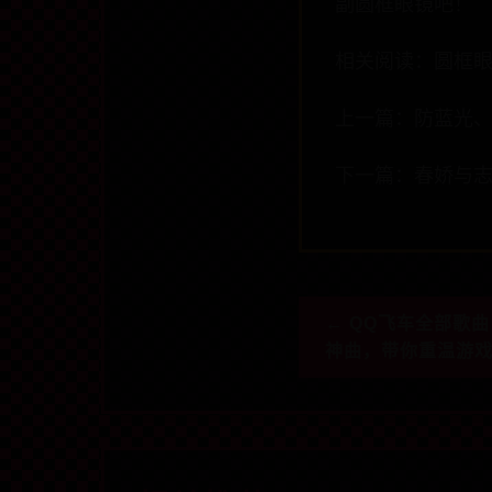
副圆框眼镜吧！
相关阅读：圆框
上一篇：防蓝光
下一篇：春娇与
← QQ飞车全部歌
神曲，带你重温游