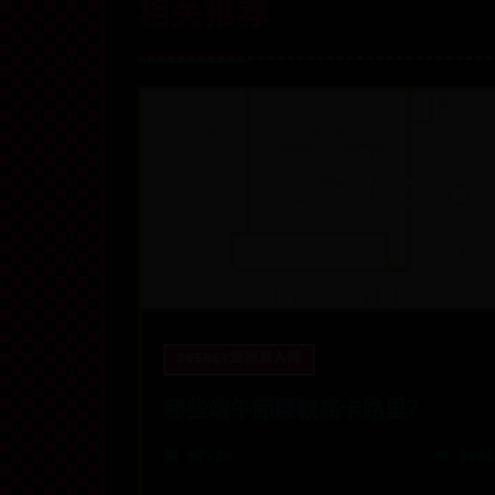
相关推荐
365BET亚洲真人网
哪些端午節糭較高卡路里？
📅 07-20
👁️ 3961