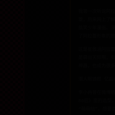
我第一次听说阿
蕾，后来网上了解
搞笑少年漫画。
了阿拉蕾形象的
这是崔雅涵阿拉
是萌出天际啊，
神器，也成为很
潮人眼镜框 亿超F
李小冉曾在微博
80后》里的造型
“萌萌哒”。想要