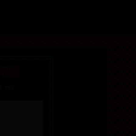
眼镜
 295