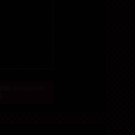
里奥》第三关通关攻
享 →