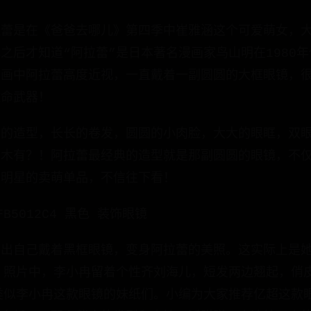
拉蕾是在《爸爸去哪儿》第四季中崔雅涵这个可爱萌女，
之后才知道“阿拉蕾”是日本著名漫画家鸟山明在1980
漫画中阿拉蕾高度近视，一直戴着一副圆圆的大框眼镜，
致命武器！
蕾的造型，长长的卷发，圆圆的小肉脸，大大的眼眶，双
有木有？！阿拉蕾最经典的造型就是那副圆圆的眼镜，不
多明星的卖萌单品，不信往下看！
B5012C4 黑色 装饰眼镜
晒出自己戴着黑框眼镜，变身阿拉蕾的美照。这实际上是
，照片中，李小冉留着个性齐刘海儿，短发两边翘起，俏
类似李小冉这款眼镜的妹纸们。小编为大家推荐亿超这款