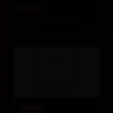
365信誉线上
香烟在哪里买 香烟怎么买?
📅 07-25
👁️ 2381
365BET世界