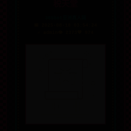
税天堂
365bet亚洲真人网
📅 2025-08-18 03:54:24
✍️ admin
👁️ 2373
💖 974