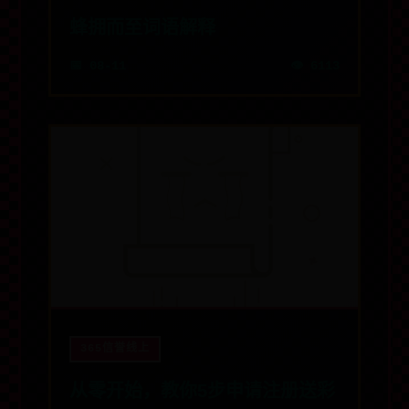
蜂拥而至词语解释
📅 08-11
👁️ 6113
365信誉线上
从零开始，教你5步申请注册送彩