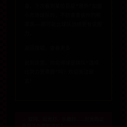
身。下次看到某位巨星“意外”加盟
小市场球队时，不妨查查该州的税
率表——那可能比球队战绩更有说服
力。
返回搜狐，查看更多
说到这里，你觉得球星换队“选择
比努力更重要”吗？欢迎关注留
言！
← 双闪、近光灯、示廓灯......灯光的正
确用法你都知道吗？