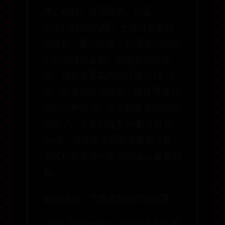
核心材料，每周签到、杀星、
BOSS战都能白嫖，土豪可以直接
商城秒。重点提醒：必须用70级以
上的满属性金装，再碰瓷稀有属
性。强化要消耗同属性黑水+圣水
晶，失败会涨完成度，建议攒够10
组材料再开冲。另外装备进化功能
别忘了，天星石能把70套升级到
80级，属性会按新等级重新计算，
老区玩家直接一步到位搞80套更划
算。
职业特化：不同流派的终极配置