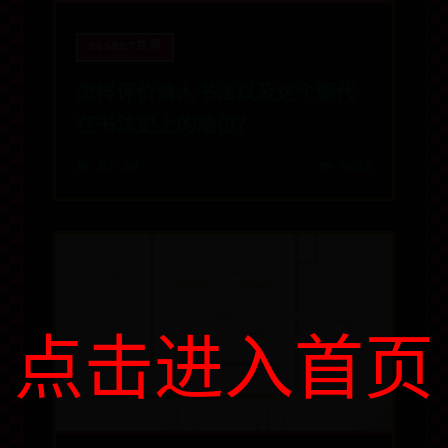
365BET世界
怎样评价清人书法以及这个朝代
在书法史上的地位？
📅 07-30
👁️ 6032
点击进入首页