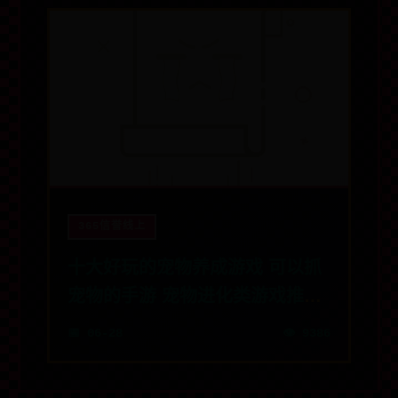
365信誉线上
十大好玩的宠物养成游戏 可以抓
宠物的手游 宠物进化类游戏推荐
→MAIGOO生活榜
📅 06-28
👁️ 9386