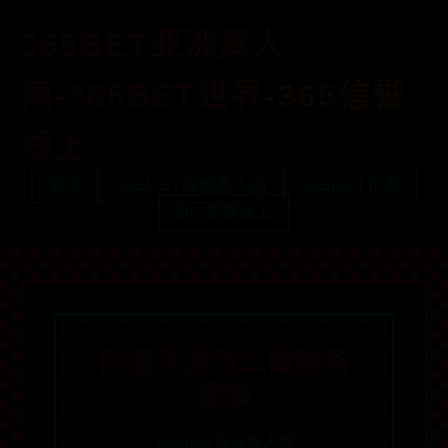
365BET亚洲真人
网-365BET世界-365信誉
线上
首页
365BET亚洲真人网
365BET世界
365信誉线上
问道手游怎么做装备
套装
365bet亚洲真人网