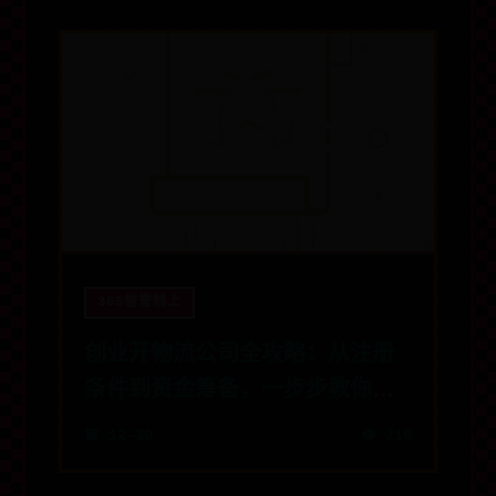
365信誉线上
创业开物流公司全攻略：从注册
条件到资金筹备，一步步教你如
何入行起步
📅 12-30
👁️ 716