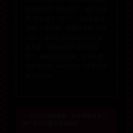
以热门职业为例：法金毕业套需要
武器绿属性"强金法伤"，帽子衣服
堆"所有属性+灵力"；力土必备双
速鞋+土套暗伤，武器必须带"必杀
30%"；体木走生存路线就选水套
或木套，衣服必须带"所有抗异
常"。敏系职业更简单，全身火套
无脑堆速度，PK时抢到一速直接废
掉对面输出。
← 2025年最新指南：金条规格有哪几
种？投资收藏必读全解析