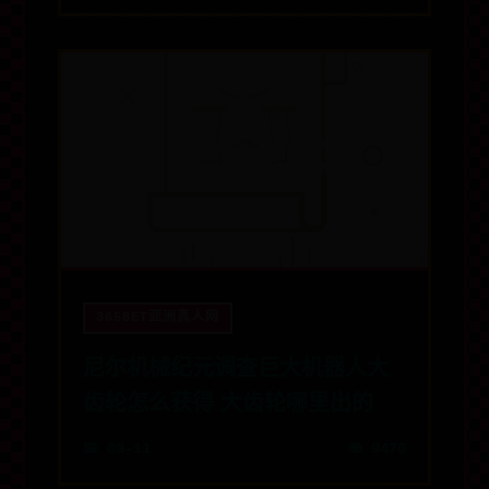
365BET亚洲真人网
尼尔机械纪元调查巨大机器人大
齿轮怎么获得 大齿轮哪里出的
📅 08-11
👁️ 9476