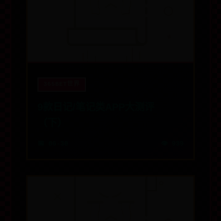
365BET世界
9款日记/笔记类APP大测评
（下）
📅 06-30
👁️ 939