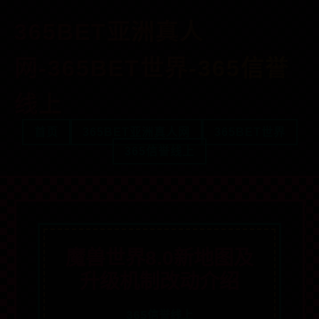
365BET亚洲真人
网-365BET世界-365信誉
线上
首页
365BET亚洲真人网
365BET世界
365信誉线上
魔兽世界8.0新地图及
升级机制改动介绍
365信誉线上