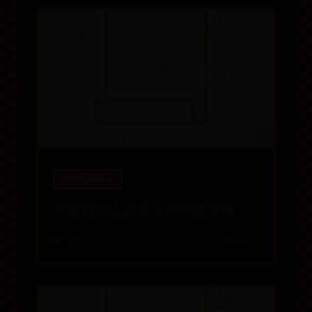
365信誉线上
冰箱除冰之后多长时间能通电
📅 06-28
👁️ 8333