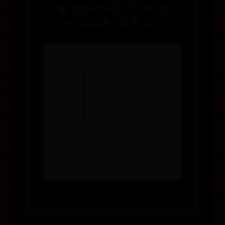
📅 2025-07-01 06:57:03
✍️ admin
👁️ 186
💖 719