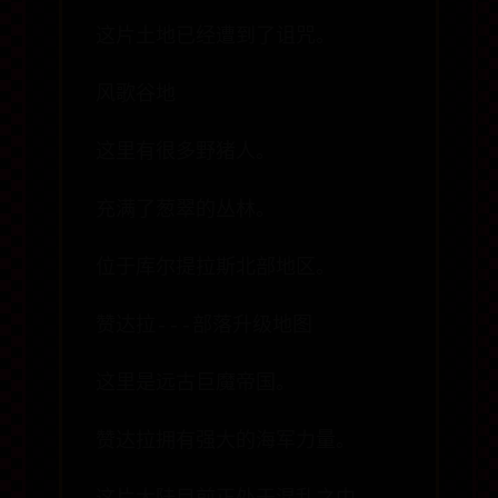
这片土地已经遭到了诅咒。
风歌谷地
这里有很多野猪人。
充满了葱翠的丛林。
位于库尔提拉斯北部地区。
赞达拉---部落升级地图
这里是远古巨魔帝国。
赞达拉拥有强大的海军力量。