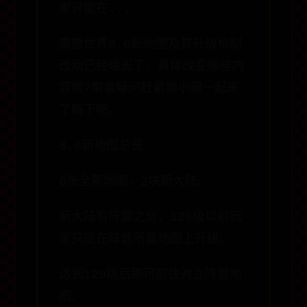
家只能在...
魔兽世界8.0新地图及其升级机制
改动已经曝光了，具体改变哪些内
容呢?带着疑问赶紧跟小编一起来
了解下吧。
8.0新地图总览
6张全新地图，2块新大陆。
新大陆有阵营之分，120级以前玩
家只能在阵营所属地图上升级。
达到120级后即可前往对立阵营地
图。