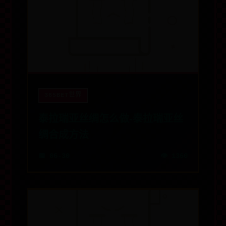
365BET世界
泰拉瑞亚丝绸怎么做-泰拉瑞亚丝
绸合成方法
📅 06-30
👁️ 1360