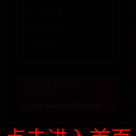
t51-t50:3.0
t52-t51:0.0
t52-t0:462.0
← 哌立福辛（抗肿瘤药 |
PERIFOSINE
迷你世界图纸获取与使用全指南 →