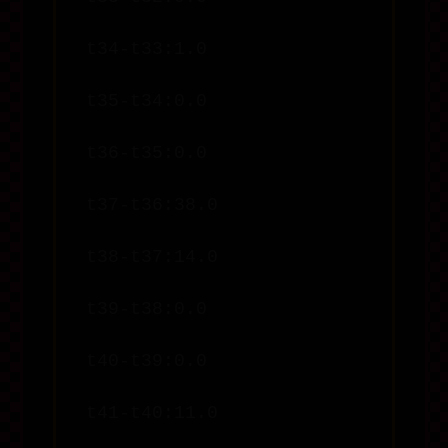
t34-t33:1.0
t35-t34:0.0
t36-t35:0.0
t37-t36:38.0
t38-t37:14.0
t39-t38:0.0
t40-t39:0.0
t41-t40:11.0