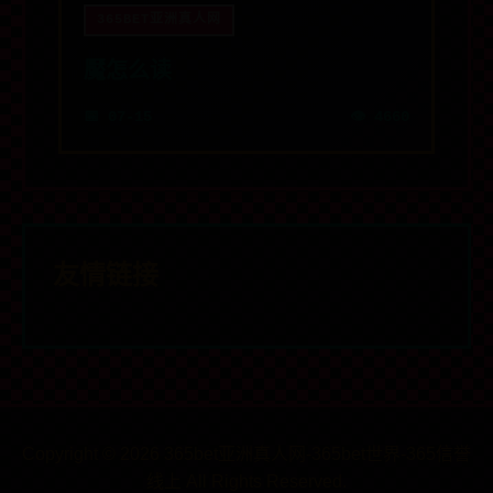
365BET亚洲真人网
魘怎么读
📅 07-15
👁️ 4660
友情链接
Copyright ©
2026
365bet亚洲真人网-365bet世界-365信誉
线上 All Rights Reserved.