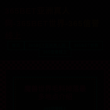
365BET亚洲真人
网-365BET世界-365信誉
线上
首页
365BET亚洲真人网
365BET世界
365信誉线上
魔兽世界毛料掉落最
多地点介绍
365信誉线上