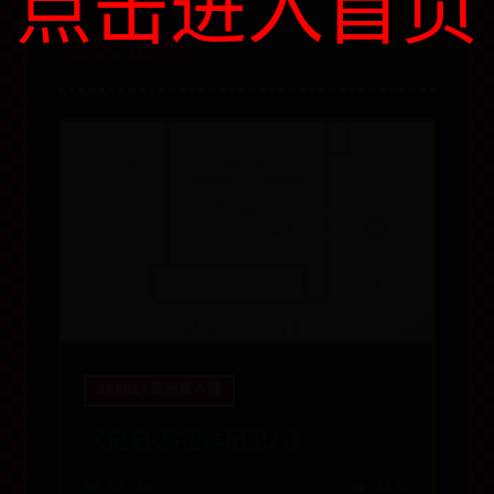
点击进入首页
相关推荐
365BET亚洲真人网
《史记·高祖本纪第八》
📅 07-20
👁️ 3176