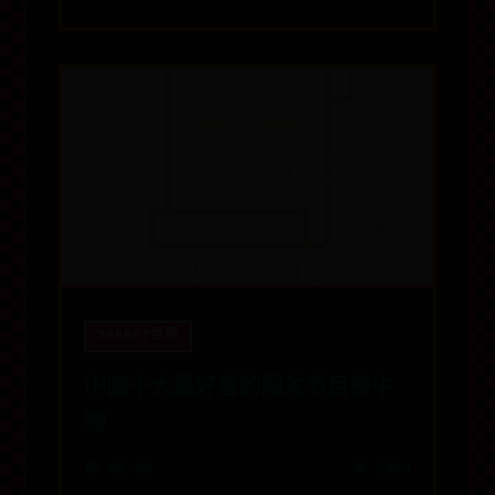
365BET世界
中国十大最好看的闯关节目榜中
榜
📅 06-30
👁️ 2964