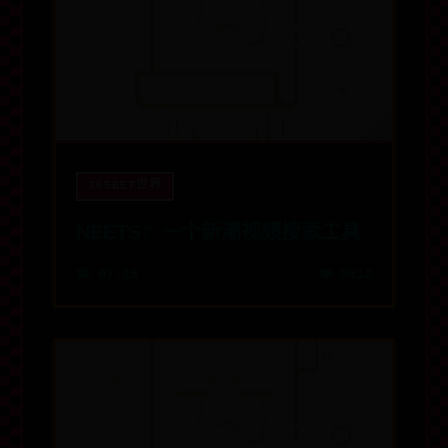
365BET世界
NEETS：一个新潮视频搜索工具
📅 07-16
👁️ 8512