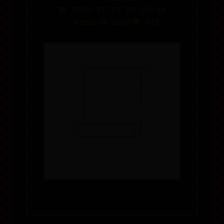
📅 2025-07-29 09:25:38
✍️ admin
👁️ 5089
💖 571