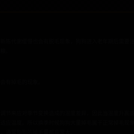
为新陈代谢缓慢也会有脱毛现象，狗狗进入老年期后需要
狗粮。
也会有掉毛的现象。
的调节来应对季节变换造成的温度差异，因此当温度升高
来适应温度。所以换季时候狗狗大量掉毛属于正常掉毛现
候，通常狗狗的掉毛量都非常大。