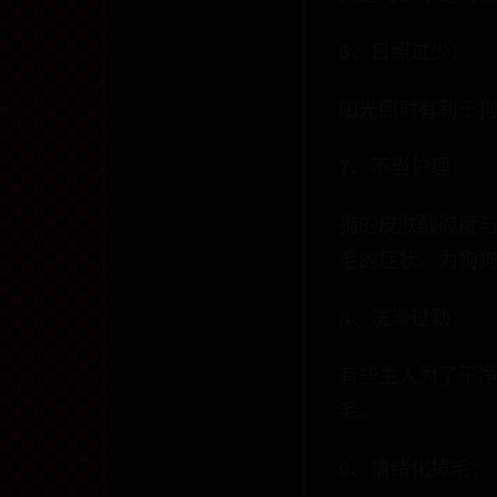
6、日照过少：
阳光照射有利于
7、不当护理：
狗的皮肤酸碱度
毛的症状。为狗
8、洗澡过勤：
有些主人为了干
毛。
9、情绪化掉毛：