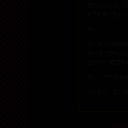
狗狗营养不良、
食不均衡导致的
购买
为了营养的完整
通过科学的营养
些新鲜的蔬菜和
结语：其实狗狗
返回搜狐，查看