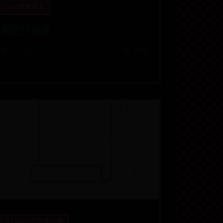
365信誉线上
模数转换器
📅 07-17
👁️ 7838
365BET亚洲真人网