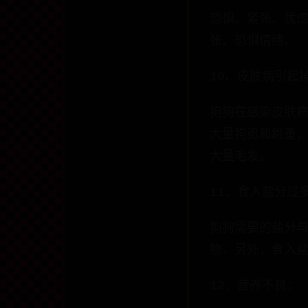
恐惧、紧张、忧
张、恐惧情绪。
10、皮肤病引起
狗狗在感染皮肤
大量狗虱和跳蚤
大量毛发。
11、食入盐分过
狗狗需要的盐分
物，另外，食入
12、营养不良：