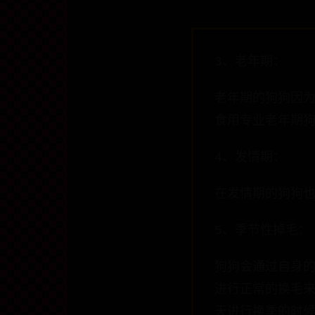
3、老年期：
老年期的狗狗因
食用专业老年期
4、发情期：
在发情期的狗狗
5、季节性掉毛：
狗狗会通过自身
进行正常的换毛
天进行换季的时