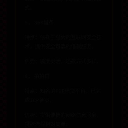
式。
5. 360借条
特点：依托于强大的互联网安全技
术，提供安全可靠的借款服务。
优势：额度灵活，还款方式多样。
6. 拍拍贷
特点：知名的P2P借贷平台，已完
成ICP备案。
优势：提供便捷的网络信息服务，
贷款流程相对简单。