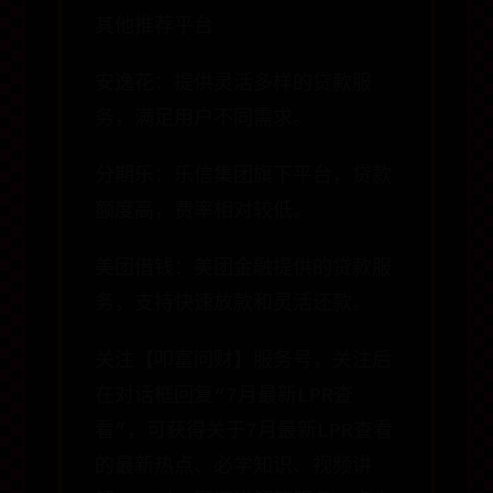
其他推荐平台
安逸花：提供灵活多样的贷款服
务，满足用户不同需求。
分期乐：乐信集团旗下平台，贷款
额度高，费率相对较低。
美团借钱：美团金融提供的贷款服
务，支持快速放款和灵活还款。
关注【叩富问财】服务号，关注后
在对话框回复“7月最新LPR查
看”，可获得关于7月最新LPR查看
的最新热点、必学知识、视频讲