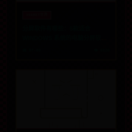
365BET世界
分屏软件有哪些：5款适合
WINDOWS 系统的电脑分屏软件
推荐
📅 07-09
👁️ 6620