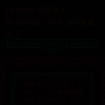
365BET亚洲真人
网-365BET世界-365信誉
线上
首页
365BET亚洲真人网
365BET世界
365信誉线上
国家承认的网贷平台
大全！2024年最新权
威汇总与推荐！发布