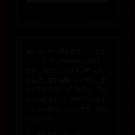
国家承认的网贷平台在2024年经
过了一系列的市场监管和洗牌后，
数量有所减少，但质量显著提升。
微粒贷、京东金融、360借条、度
小满是根据当前信息整理的、国家
承认的网贷平台，这些平台均持有
正规金融牌照，提供了安全、透明
的贷款服务。