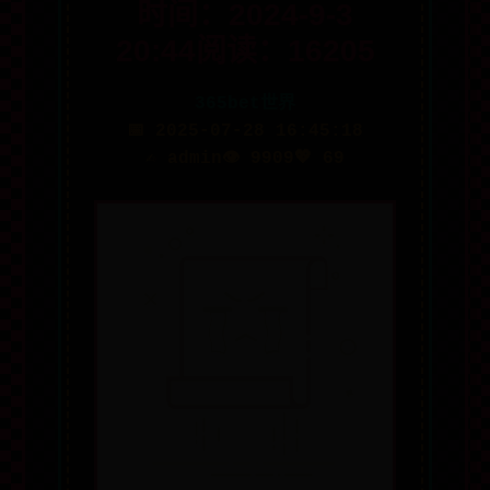
时间：2024-9-3
20:44阅读：16205
365bet世界
📅 2025-07-28 16:45:18
✍️ admin
👁️ 9909
💖 69