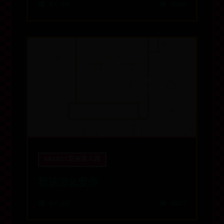
📅 07-25
👁️ 4046
365BET亚洲真人网
我该怎么爱你
📅 07-21
👁️ 3037