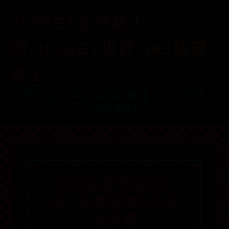
365BET亚洲真人
网-365BET世界-365信誉
线上
首页
365BET亚洲真人网
365BET世界
365信誉线上
原创仙梦奇缘好玩
吗？仙梦奇缘好不好
玩评测