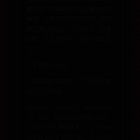
络游戏，游戏采用道具付费的收费
模式，主要支持语言是中文，游戏
最主要的特征有：场景绚丽、动画
流畅。有人要问了：仙梦奇缘好玩
吗？
仙梦奇缘好玩吗？
经过四处收集数据，以下是我们拿
到的评测数据：
媒体评级：试玩评测：95分玩家反
馈：好玩 91%399人投票不好玩
8%35人投票调查结果显示，有91%
玩家认为仙梦奇缘好玩，有8%的玩