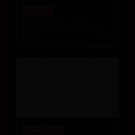
365信誉线上
卫冕冠军西班牙出局沮丧告别
📅 07-05
👁️ 7984
365BET亚洲真人网