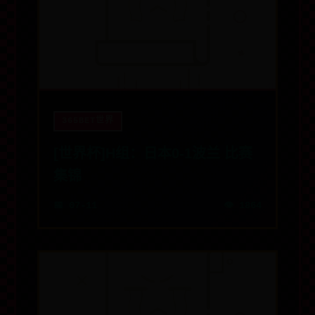
365BET世界
[世界杯]H组：日本0-1波兰 比赛
集锦
📅 07-11
👁️ 1864