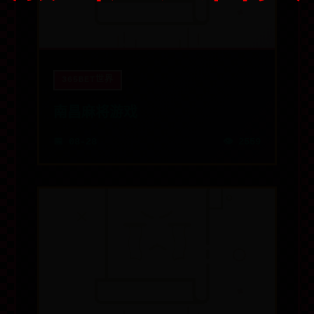
365BET世界
南昌麻将游戏
📅 08-28
👁️ 2559