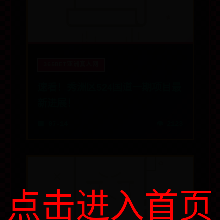
365BET亚洲真人网
速看！秀洲区524国道一期项目最
新进展！
📅 07-14
👁️ 2123
点击进入首页