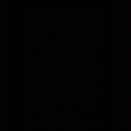
《指环王：北方战争》对于那些喜
欢并且熟悉指环王故事的玩家应该
非常亲切。玩家化身为北方大战中
的英雄人物，参与史诗般的指环战
争。本作让您探索前所未见的疆
域，体验新的故事，品味新的角
色，同时也可回味过去电影中出现
过的中土风情。玩家可以对人物进
行种种修改，完全掌握人物的发
展，参与宏大的联机合作模式，升
级自己的武器、技能、特殊能力
等... Warner Bros
Interactive的ARPG游戏《指环