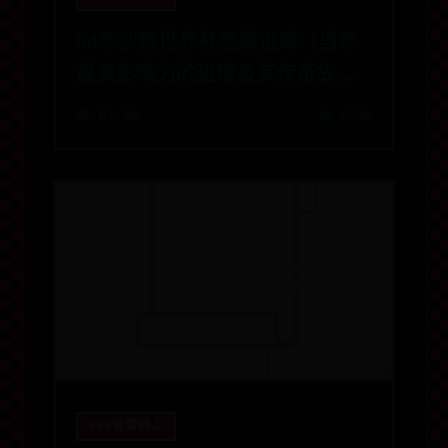
94年沙特世界杯经典进球（当年
最具影响力的进球及其传奇故
事）
📅 07-08
👁️ 2036
365信誉线上