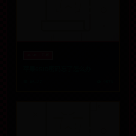
365BET世界
苹果6SID密码忘了怎么办
📅 06-27
👁️ 9576