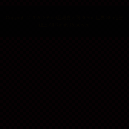
Copyright ©
2026
365bet亚洲真人网-365bet世界-365信誉
线上 All Rights Reserved.