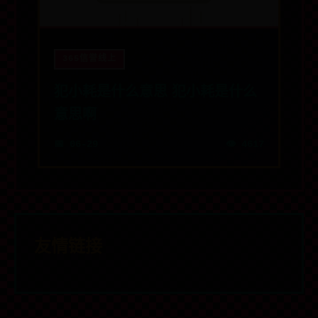
365信誉线上
犯小耗是什么意思 犯小耗是什么
意思啊
📅 06-29
👁️ 4617
友情链接