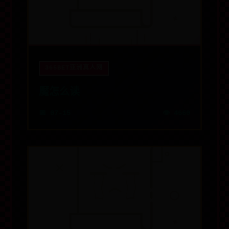
365BET亚洲真人网
魘怎么读
📅 07-15
👁️ 4660