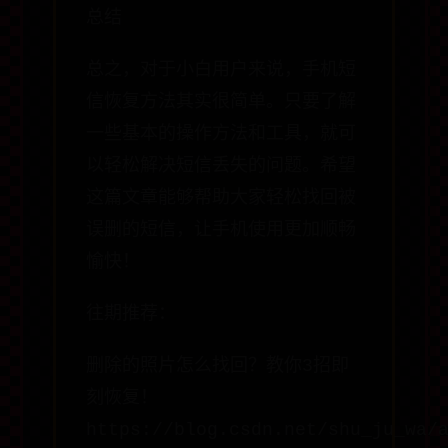
总结
总之，对于小白用户来说，手机短
信恢复方法其实很简单。只要了解
一些基本的操作方法和工具，就可
以轻松解决短信丢失的问题。希望
这篇文章能够帮助大家轻松找回被
误删的短信，让手机使用更加顺畅
愉快！
往期推荐：
删除的照片怎么找回？教你3招即
刻恢复！
https://blog.csdn.net/shu_ju_wa/