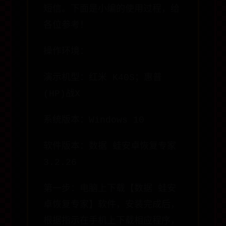
短信。下面是小编的使用过程，给
各位参考！
操作环境：
演示机型：红米 K40S；惠普
(HP)战X
系统版本：Windows 10
软件版本：数据 蛙安卓恢复专家
3.2.26
第一步：电脑上下载【数据 蛙安
卓恢复专家】软件，安装完成后，
根据指示在手机上下载相应程序，