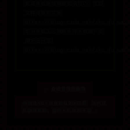
安卓手机连接电脑实用技巧：实现
文件传输与共享
https://blog.csdn.net/shu_ju_wa/
华为手机怎么把照片导入电脑？实
用方法分享！
https://blog.csdn.net/shu_ju_wa/
← 身临其境的解释
州税是NBA球星换队的X因素：加州球
队缴税最狠，德州七队免税天堂 →