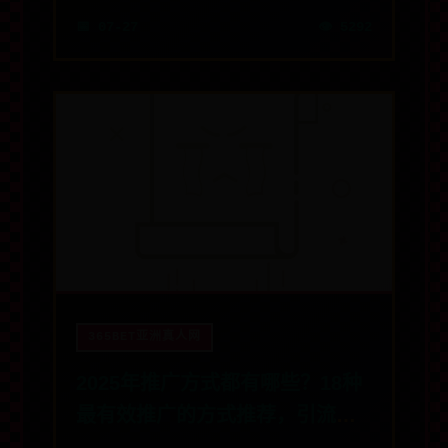
📅 07-27
👁️ 5292
365BET亚洲真人网
2025年推广方式都有哪些？18种
最有效推广的方式推荐，引流超
快！