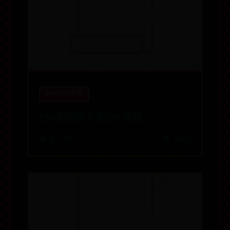
365BET世界
1M电阻等于多少K电阻
📅 07-04
👁️ 8027